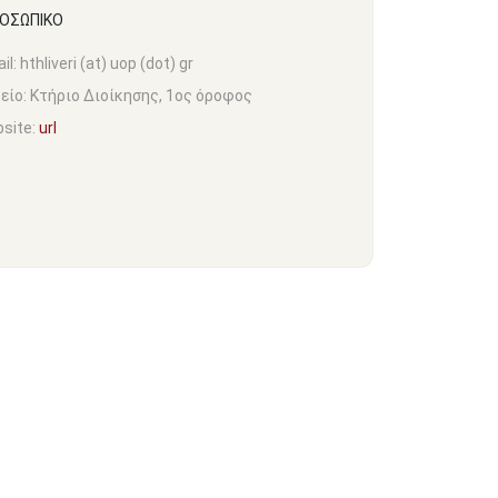
ΡΟΣΩΠΙΚΟ
il:
hthliveri (at) uop (dot) gr
είο:
Kτήριο Διοίκησης, 1ος όροφος
site:
url