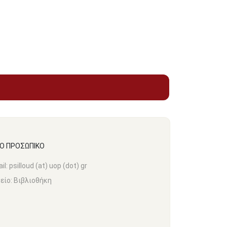
ΚΟ ΠΡΟΣΩΠΙΚΟ
il:
psilloud (at) uop (dot) gr
είο:
Βιβλιοθήκη