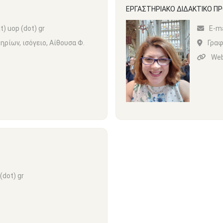
ΕΡΓΑΣΤΗΡΙΑΚΟ ΔΙΔΑΚΤΙΚΟ Π
t) uop (dot) gr
Ε-ma
ηρίων, ισόγειο, Αίθουσα Φ.
Γραφ
Web
(dot) gr