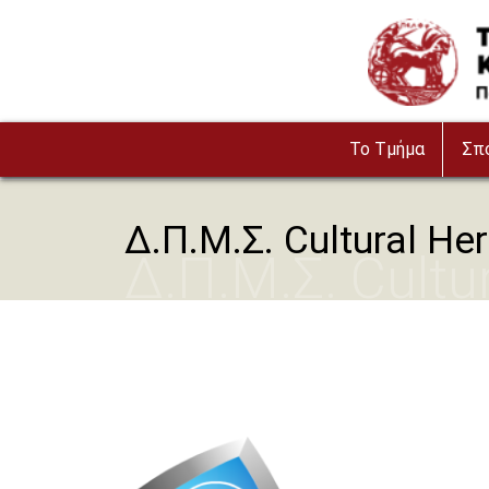
Παράκαμψη προς το κυρίως περιεχόμενο
Image
To Τμήμα
Σπ
Δ.Π.Μ.Σ. Cultural He
Δ.Π.Μ.Σ. Cultu
(CultTech)
Image