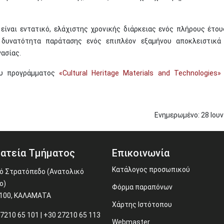
είναι εντατικό, ελάχιστης χρονικής διάρκειας ενός πλήρους έτου
 δυνατότητα παράτασης ενός επιπλέον εξαμήνου αποκλειστικά
ασίας.
ου προγράμματος
«Cultural Heritage Materials and Technologies»
Ενημερωμένο:
28
Ιου
ατεία Τμήματος
Επικοινωνία
Κατάλογος προσωπικού
ό Στρατόπεδο (Ανατολικό
ο)
Φόρμα παραπόνων
4100, ΚΑΛΑΜΑΤΑ
Χάρτης Ιστότοπου
7210 65 101 | +30 27210 65 113
Webmaster