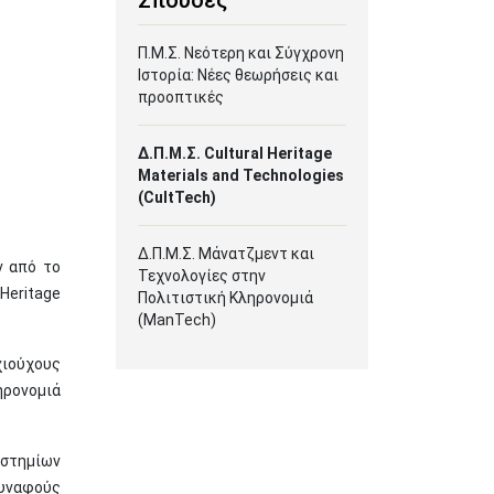
Σπουδές
Π.Μ.Σ. Νεότερη και Σύγχρονη
Ιστορία: Νέες θεωρήσεις και
προοπτικές
Δ.Π.Μ.Σ. Cultural Heritage
Materials and Technologies
(CultTech)
Δ.Π.Μ.Σ. Μάνατζμεντ και
ν από το
Τεχνολογίες στην
eritage
Πολιτιστική Κληρονομιά
(ManTech)
χιούχους
ηρονομιά
ιστημίων
συναφούς