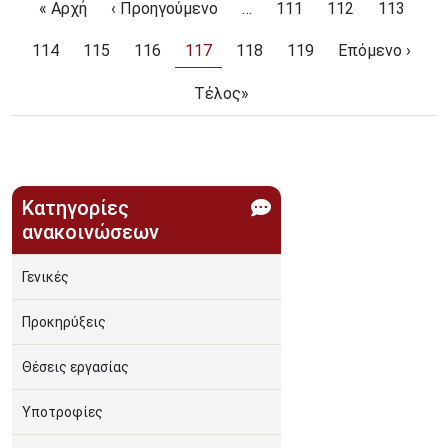
First page
Προηγούμενη σελίδα
Page
Page
Page
« Αρχή
‹ Προηγούμενο
…
111
112
113
Page
Page
Page
Τρέχουσα σελίδα
Page
Page
Next page
114
115
116
117
118
119
Επόμενο ›
Last page
Τέλος»
Κατηγορίες
ανακοινώσεων
Γενικές
Προκηρύξεις
Θέσεις εργασίας
Υποτροφίες