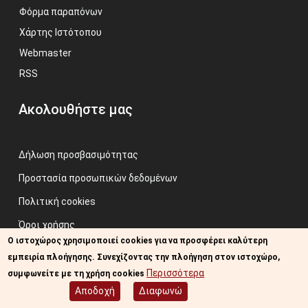
Φόρμα παραπόνων
Χάρτης Ιστότοπου
Webmaster
RSS
Ακολουθήστε μας
Δήλωση προσβασιμότητας
Προστασία προσωπικών δεδομένων
Πολιτική cookies
Όροι χρήσης
Ο ιστοχώρος χρησιμοποιεί cookies για να προσφέρει καλύτερη
Προηγούμενος ιστότοπος
εμπειρία πλοήγησης. Συνεχίζοντας την πλοήγηση στον ιστοχώρο,
Image credits: Some designed by Freepik
Περισσότερα
συμφωνείτε με τη χρήση cookies
Αποδοχή
Διαφωνώ