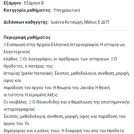
Εξάμηνο
Εξάμηνο Β
Κατηγορία μαθήματος
Υποχρεωτικό
Διδάσκων καθηγητής
Ιωάννα Κοτσώρη, Μέλος Ε.ΔΙ.Π.
Περιγραφή μαθήματος
 Εισαγωγή στην Αρχαία Ελληνική Ιστοριογραφία. Η ιστορία ως
λογοτεχνικός
κλάδος.  Οι λογογράφοι, οι πρόδρομοι των ιστορικών.  Ο
Ηρόδοτος, ο πατέρας της
Ιστορίας (pater historiae). Σκοπός, μεθοδολογία, σύνθεση, μορφή,
ύφος και
παράδοση του έργου του. Η θεωρία του Jacoby. Η θεϊκή
αιτιότητα. Η εἰρομένη λέξις.
Οι νουβέλες.  Ο Θουκυδίδης και η θεμελίωση της επιστημονικής
ιστοριογραφίας.
Σκοπός, μεθοδολογία, σύνθεση, μορφή, ύφος και παράδοση του
έργου του. Οι
δημηγορίες και ο ρόλος τους. Η διαφορά του από τον Ηρόδοτο