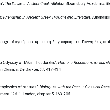
n”,
Bloomsbury Academic, Blo
The S
enses in Ancient Greek Athletics
ia: Friendship in Ancient Greek Thought and Literature
, Athanasio
 αρχαιολογική μαρτυρία στη ζωγραφική του Γιάννη Ψυχοπα
: The Odyssey of Mikis Theodorakis”,
Homeric Receptions across Ge
n Classics, De Gruyter, 37, 417-434.
etaphysics of statues”,
Dialogues with the Past 1: Classical Rece
lement 126-1, London, chapter 5, 163-205.