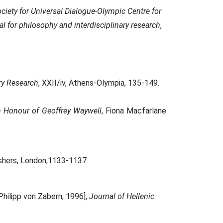
ociety for Universal Dialogue-Olympic Centre for
l for philosophy and interdisciplinary research
,
ary Research
, XXII/iv, Athens-Olympia, 135-149.
in Honour of Geoffrey Waywell
, Fiona Macfarlane
ishers, London,1133-1137.
Philipp von Zabern, 1996],
J
ournal of Hellenic