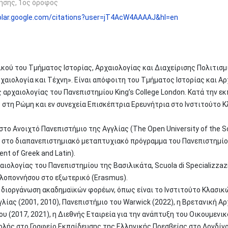
ησης, 1ος όροφος
holar.google.com/citations?user=jT4AcW4AAAAJ&hl=en
τικού του Τμήματος Ιστορίας, Αρχαιολογίας και Διαχείρισης Πολιτι
χαιολογία και Τέχνη». Είναι απόφοιτη του Τμήματος Ιστορίας και Α
 αρχαιολογίας του Πανεπιστημίου King’s College London. Κατά την ε
στη Ρώμη και εν συνεχεία Επισκέπτρια Ερευνήτρια στο Ινστιτούτο 
στο Ανοιχτό Πανεπιστήμιο της Αγγλίας (Τhe Open University of the 
χε στο διαπανεπιστημιακό μεταπτυχιακό πρόγραμμα του Πανεπιστημίου 
nt of Greek and Latin).
λογίας του Πανεπιστημίου της Bασιλικάτα, Scuola di Specializzazion
λοποννήσου στο εξωτερικό (Erasmus).
η διοργάνωση ακαδημαϊκών φορέων, όπως είναι το Ινστιτούτο Κλασικ
γγλίας (2001, 2010), Πανεπιστήμιο του Warwick (2022), η Βρετανική Α
 (2017, 2021), η Διεθνής Εταιρεία για την ανάπτυξη του Οικουμενικο
λής στο Γραφείο Εκπαίδευσης της Ελληνικής Πρεσβείας στο Λονδίνο