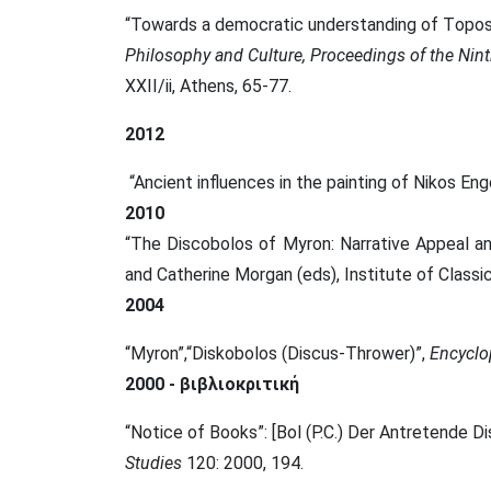
“Towards a democratic understanding of Τopos 
Philosophy and Culture, Proceedings of the Nint
XXII/ii, Athens, 65-77.
2012
“Ancient influences in the painting of Nikos En
2010
“Τhe Discobolos of Myron: Νarrative Appeal a
and Catherine Morgan (eds), Institute of Classi
2004
“Myron”,“Diskobolos (Discus-Thrower)”,
Encyclo
2000 - βιβλιοκριτική
“Notice of Books”: [Bol (P.C.) Der Antretende D
Studies
120: 2000, 194.