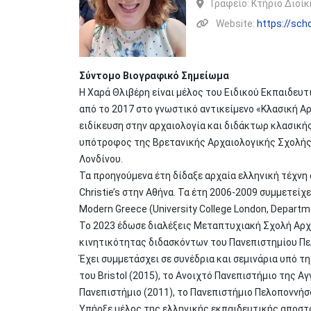
Γραφείο:
Kτήριο Διοίκ
Website:
https://sc
Σύντομο Βιογραφικό Σημείωμα
Η Χαρά Θλιβέρη είναι μέλος του Ειδικού Εκπαιδευ
από το 2017 στο γνωστικό αντικείμενο «Κλασική Αρ
ειδίκευση στην αρχαιολογία και διδάκτωρ κλασικής
υπότροφος της Bρετανικής Αρχαιολογικής Σχολής 
Λονδίνου.
Τα προηγούμενα έτη δίδαξε αρχαία ελληνική τέχνη 
Christie’s στην Αθήνα. Τα έτη 2006-2009 συμμετεί
Modern Greece (University College London, Departme
Το 2023 έδωσε διαλέξεις Μεταπτυχιακή Σχολή Αρχαιο
κινητικότητας διδασκόντων του Πανεπιστημίου Πε
Έχει συμμετάσχει σε συνέδρια και σεμινάρια υπό τ
του Bristol (2015), το Ανοιχτό Πανεπιστήμιο της Α
Πανεπιστήμιο (2011), το Πανεπιστήμιο Πελοποννήσου
Υπήρξε μέλος της ελληνικής εκπαιδευτικής αποστο