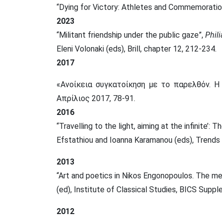
“Dying for Victory: Athletes and Commemoratio
2023
“Militant friendship under the public gaze”,
Phil
Eleni Volonaki (eds), Brill,
chapter 12, 212-234.
2017
«Ανοίκεια συγκατοίκηση με το παρελθόν.
Η
Απρίλιος 2017, 78-91.
2016
“Travelling to the light, aiming at the infinite’
Efstathiou and Ioanna Karamanou (eds), Trends i
2013
“Art and poetics in Nikos Engonopoulos. The m
(ed), Institute of Classical Studies, BICS Supp
2012