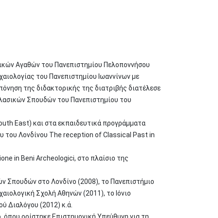
σμικών Αγαθών του Πανεπιστημίου Πελοποννήσου
ρχαιολογίας του Πανεπιστημίου Ιωαννίνων με
κπόνηση της διδακτορικής της διατριβής διατέλεσε
Κλασικών Σπουδών του Πανεπιστημίου του
South East) και στα εκπαιδευτικά προγράμματα
του Λονδίνου The reception of Classical Past in
e in Beni Archeologici, στο πλαίσιο της
ών Σπουδών στο Λονδίνο (2008), το Πανεπιστήμιο
ρχαιολογική Σχολή Αθηνών (2011), το Ιόνιο
ύ Διαλόγου (2012) κ.ά.
, όπου ορίστηκε Επιστημονική Υπεύθυνη για τη