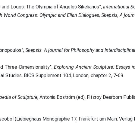
and Logos: The Olympia of Angelos Sikelianos”,
I
nternational S
h World Congress: Olympic and Elian Dialogues, Skepsis, A journa
gonopoulos”,
Skepsis. A journal for Philosophy and Interdisciplin
nd Three-Dimensionality”,
Εxploring Ancient Sculpture: Essays 
cal Studies, BICS Supplement 104, London, chapter 2, 7-69.
pedia of Sculpture
, Antonia Boström (ed), Fitzroy Dearborn Publ
iscobol (Liebieghaus Monographie 17, Frankfurt am Main: Verlag 