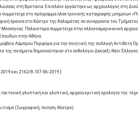
 γλώσσας στη Βρετανία. Επιπλέον εργάστηκε ως αρχαιολόγος στη Δι
ου συμμετείχε στο πρόγραμμα ηλεκτρονικής καταγραφής μνημείων «Π
φική έρευνα στο Κάστρο της Καλαμάτας σε συνεργασία του Τμήματος 
 Μεσσηνίας. Παλαιότερα συμμετείχε στην ελληνοαμερικανική αρχαι
Σπουδών στην Αθήνα.
Βραβείο Λάμπρου Πορφύρα για την ποιητική της συλλογή Αντίθετη Όρα
τα της ποιήματα δημοσιεύτηκαν στο ανθολόγιο Δεκαέξι Νέοι Έλληνες
-2019 και 2162/Β΄/07-06-2019 ]
τεκτονική γλυπτική και γλυπτική, αρχαία κριτική ορολογία της τέχν
ιτισμό (ζωγραφική, ποίηση, θέατρο).