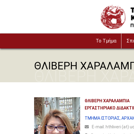
Παράκαμψη προς το κυρίως περιεχόμενο
Image
To Τμήμα
Σπ
ΘΛΙΒΕΡΗ ΧΑΡΑΛΑΜ
ΘΛΙΒΕΡΗ ΧΑΡ
ΘΛΙΒΕΡΗ ΧΑΡΑΛΑΜΠΙΑ
ΕΡΓΑΣΤΗΡΙΑΚΟ ΔΙΔΑΚΤ
ΤΜΗΜΑ ΙΣΤΟΡΙΑΣ, ΑΡΧΑΙΟ
Ε-mail:
hthliveri (at) u