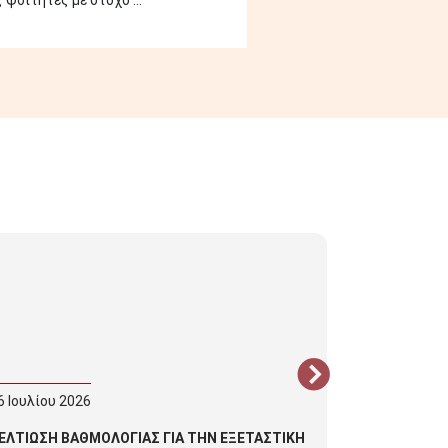
φοιτητές με στόχο ...
6
Ιουλίου
2026
03
Ιουλίου
20
ΕΛΤΙΩΣΗ ΒΑΘΜΟΛΟΓΙΑΣ ΓΙΑ ΤΗΝ ΕΞΕΤΑΣΤΙΚΗ
Διαπιστωτι