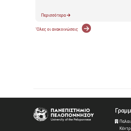
υς 2026-2027
Περισσότερα
'Ολες οι ανακοινώσεις
Γραμμ
Image
Παλαι
Κέντρ