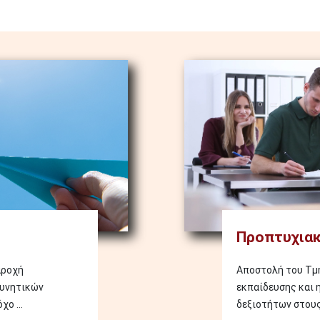
Image
Προπτυχιακ
αροχή
Αποστολή του Τμή
ευνητικών
εκπαίδευσης και 
ο ...
δεξιοτήτων στους 