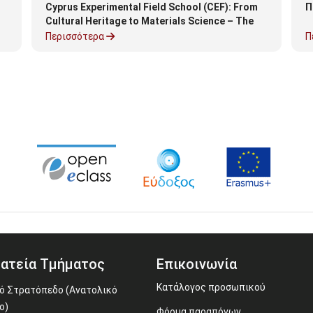
Cyprus Experimental Field School (CEF): From
Π
Cultural Heritage to Materials Science – The
Female Potters of Cyprus
Περισσότερα
Π
ατεία Τμήματος
Επικοινωνία
Κατάλογος προσωπικού
ό Στρατόπεδο (Ανατολικό
ο)
Φόρμα παραπόνων