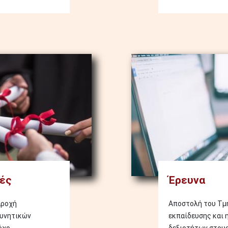
Image
ές
Έρευνα
αροχή
Αποστολή του Τμή
ευνητικών
εκπαίδευσης και 