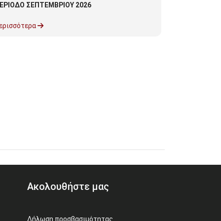
ΕΡΙΟΔΟ ΣΕΠΤΕΜΒΡΙΟΥ 2026
προσωπικού
Σχολής Ανθρ
Πολιτισμικ
ερισσότερα
Περισσότερα
Πελοποννήσ
Ακολουθήστε μας
Δήλωση προσβασιμότητας