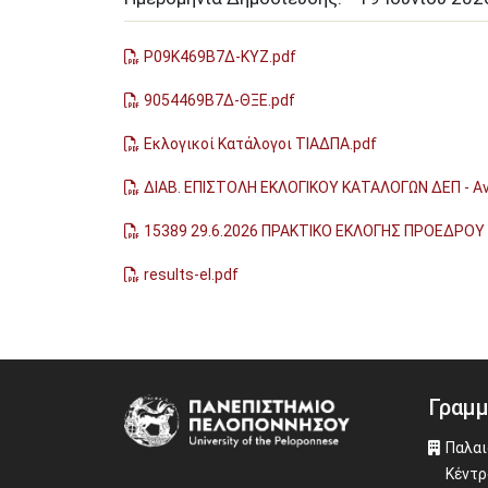
Ρ09Κ469Β7Δ-ΚΥΖ.pdf
9054469Β7Δ-ΘΞΕ.pdf
Εκλογικοί Κατάλογοι ΤΙΑΔΠΑ.pdf
ΔΙΑΒ. ΕΠΙΣΤΟΛΗ ΕΚΛΟΓΙΚΟΥ ΚΑΤΑΛΟΓΩΝ ΔΕΠ - Αν
15389 29.6.2026 ΠΡΑΚΤΙΚΟ ΕΚΛΟΓΗΣ ΠΡΟΕΔΡΟΥ 
results-el.pdf
Γραμμ
Image
Παλαι
Κέντρ