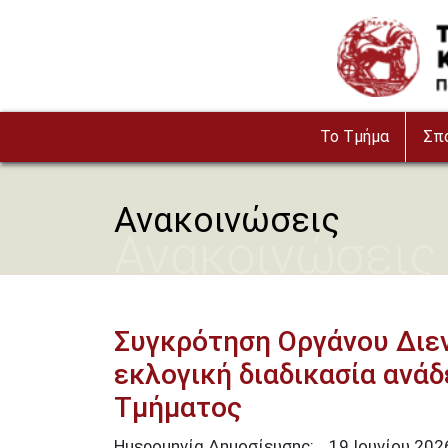
Παράκαμψη προς το κυρίως περιεχόμενο
Image
To Τμήμα
Σπ
Ανακοινώσεις
Ανακοινώσεις
Συγκρότηση Οργάνου Διενέ
εκλογική διαδικασία ανά
Τμήματος
Ημερομηνία Δημοσίευσης:
19
Ιουνίου
202