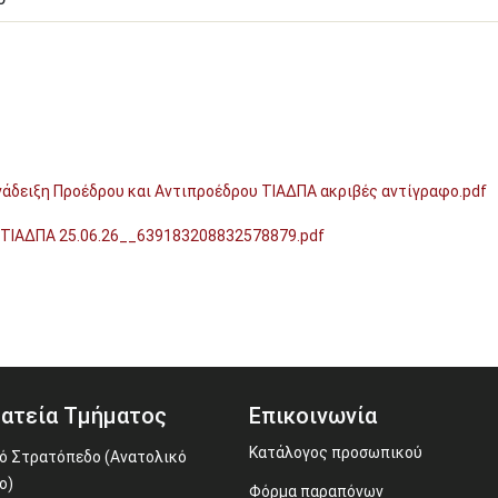
άδειξη Προέδρου και Αντιπροέδρου ΤΙΑΔΠΑ ακριβές αντίγραφο.pdf
ΤΙΑΔΠΑ 25.06.26__639183208832578879.pdf
ατεία Τμήματος
Επικοινωνία
Κατάλογος προσωπικού
ό Στρατόπεδο (Ανατολικό
ο)
Φόρμα παραπόνων