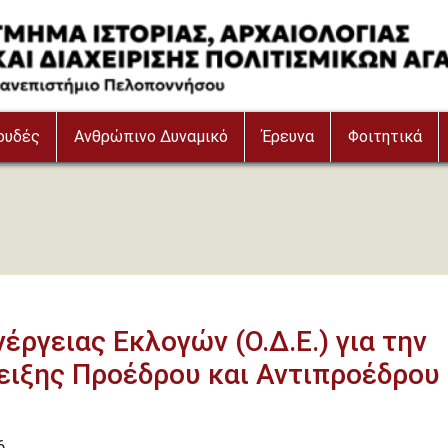
ουδές
Ανθρώπινο Δυναμικό
Έρευνα
Φοιτητικά
ργειας Εκλογών (Ο.Δ.Ε.) για την
δειξης Προέδρου και Αντιπροέδρου
6