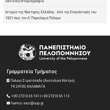
Λατινική Ιστοριογραφία
Ιστορία της Νεότερης Ελλάδας : Από την Επανάσταση του
1821 έως τον Α΄ Παγκόσμιο Πόλεμο
Image
Γραμματεία Τμήματος
Παλαιό Στρατόπεδο (Ανατολικό Κέντρο)
ΤΚ 24100, ΚΑΛΑΜΑΤΑ
+30 27210 65 101 | +30 27210 65 113
hamcc-secr@uop.gr